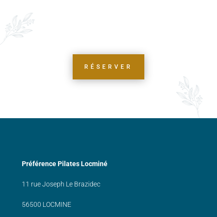
RÉSERVER
Préférence Pilates Locminé
11 rue Joseph Le Brazidec
56500 LOCMINE